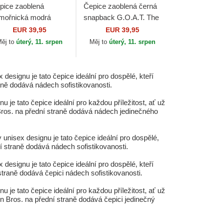
pice zaoblená
Čepice zaoblená černá
mořnická modrá
snapback G.O.A.T. The
apback Edge Goat
Farm Goorin Bros.
EUR 39,95
EUR 39,95
e Farm Goorin Bros.
ěj to
úterý, 11. srpen
Měj to
úterý, 11. srpen
 designu je tato čepice ideální pro dospělé, kteří
raně dodává nádech sofistikovanosti.
e tato čepice ideální pro každou příležitost, ať už
 Bros. na přední straně dodává nádech jedinečného
 unisex designu je tato čepice ideální pro dospělé,
dní straně dodává nádech sofistikovanosti.
 designu je tato čepice ideální pro dospělé, kteří
 straně dodává čepici nádech sofistikovanosti.
e tato čepice ideální pro každou příležitost, ať už
n Bros. na přední straně dodává čepici jedinečný