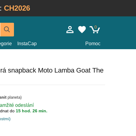
:
CH2026
0
egorie
InstaCap
Pomoc
rá snapback Moto Lamba Goat The
snit
planeta)
kamžité odeslání
dnat do
15 hod. 26 min.
ostmi)