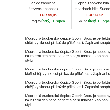
Čepice zaoblená
Čepice zaoblená bílá
červená snapback
snapback Him Suede
GOAT MV Butter The
Goat Suede Truckers
EUR 44,95
EUR 44,95
Farm MVP The Farm
The Farm Goorin Bro
Měj to
úterý, 11. srpen
Měj to
úterý, 11. srp
Goorin Bros.
Modrobílá truckerská čepice Goorin Bros. je perfektním
chtějí vyniknout při každé příležitosti. Zapínání snap
Modrobílá truckerská čepice Goorin Bros. je nepochy
na ležérní den nebo na formálnější událost. Zapínán
stylu.
Modrobílá truckerská čepice Goorin Bros. je ideálním d
kteří chtějí vyniknout při každé příležitosti. Zapínán
Modrobílá truckerská čepice Goorin Bros. je perfektním
chtějí vyniknout při každé příležitosti. Zapínání sna
Modrobílá truckerská čepice Goorin Bros. je nepochy
na ležérní den nebo na formálnější událost. Zapínání
styl.