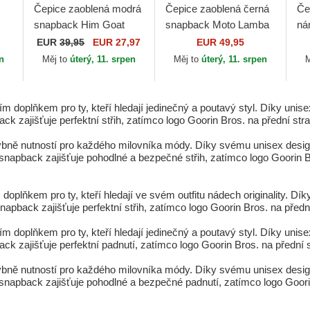
Čepice zaoblená modrá
Čepice zaoblená černá
Če
snapback Him Goat
snapback Moto Lamba
ná
Fab Farm The Farm
Stud The Farm Goorin
sn
EUR
39,95
EUR 27,97
EUR 49,95
s.
Goorin Bros.
Bros.
Th
en
Měj to
úterý, 11. srpen
Měj to
úterý, 11. srpen
M
 doplňkem pro ty, kteří hledají jedinečný a poutavý styl. Díky unisex
back zajišťuje perfektní střih, zatímco logo Goorin Bros. na přední st
bně nutností pro každého milovníka módy. Díky svému unisex designu j
í snapback zajišťuje pohodlné a bezpečné střih, zatímco logo Goorin
oplňkem pro ty, kteří hledají ve svém outfitu nádech originality. Díky
í snapback zajišťuje perfektní střih, zatímco logo Goorin Bros. na pře
 doplňkem pro ty, kteří hledají jedinečný a poutavý styl. Díky unisex
pback zajišťuje perfektní padnutí, zatímco logo Goorin Bros. na přední
bně nutností pro každého milovníka módy. Díky svému unisex designu j
 snapback zajišťuje pohodlné a bezpečné padnutí, zatímco logo Goori