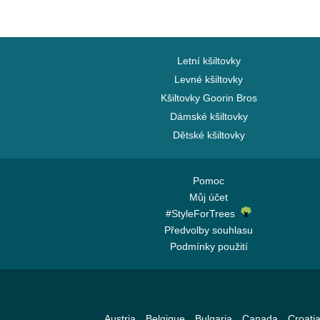
Letní kšiltovky
Levné kšiltovky
Kšiltovky Goorin Bros
Dámské kšiltovky
Dětské kšiltovky
Pomoc
Můj účet
#StyleForTrees
Předvolby souhlasu
Podmínky použití
Austria
Belgique
Bulgaria
Canada
Croati