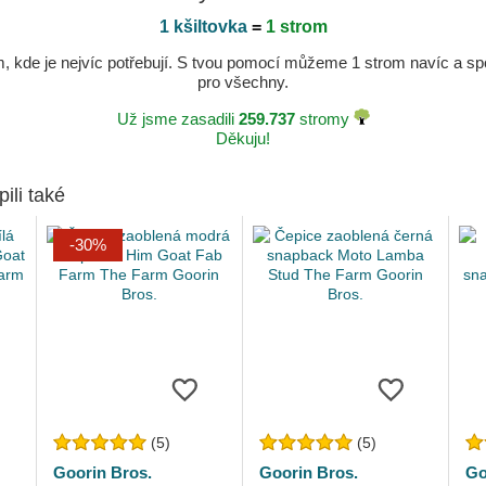
1 kšiltovka
=
1 strom
kde je nejvíc potřebují. S tvou pomocí můžeme 1 strom navíc a spole
pro všechny.
Už jsme zasadili
259.737
stromy
Děkuju!
pili také
-30%
(5)
(5)
Goorin Bros.
Goorin Bros.
Go