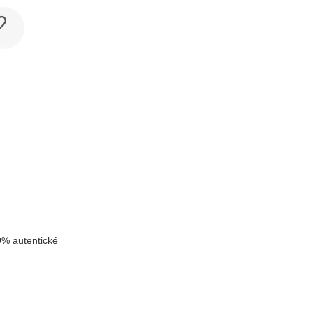
k
% autentické