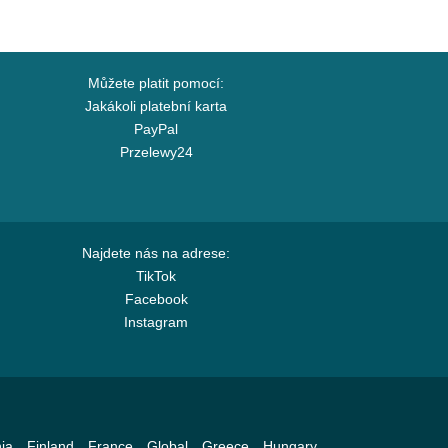
Můžete platit pomocí:
Jakákoli platební karta
PayPal
Przelewy24
Najdete nás na adrese:
TikTok
Facebook
Instagram
ia
Finland
France
Global
Greece
Hungary