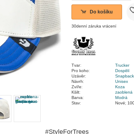
Do košíku
30denní záruka vrácení
Tvar:
Trucker
Pro koho:
Dospělí
Uzávěr:
Snapbac
Návrh:
Unisex
Zvíře:
Koza
Kšilt:
zaoblená
Barva:
Modrá
Stav:
Nové; 100
#StyleForTrees