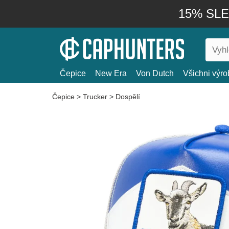
15% SLEV
Čepice
New Era
Von Dutch
Všichni výro
Čepice
>
Trucker
>
Dospělí