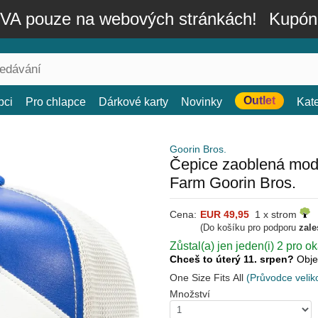
A pouze na webových stránkách!
Kupón
Outlet
bci
Pro chlapce
Dárkové karty
Novinky
Kat
Goorin Bros.
Čepice zaoblená mod
Farm Goorin Bros.
Cena:
EUR 49,95
1 x strom
(Do košíku pro podporu
zale
Zůstal(a) jen jeden(i) 2 pro o
Chceš to úterý 11. srpen?
Obje
One Size Fits All
(Průvodce velik
Množství