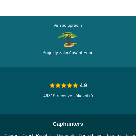
Ve spolupráci s
Projekty zalesňování Eden
4.9
49319 recenze zákazníků
Caphunters
a
Cyprus
Czech Republic
Denmark
Deutschland
España
Eston