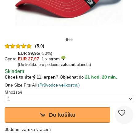
(5.0)
EUR
39,95
(-30%)
Cena:
EUR 27,97
1 x strom
(Do košíku pro podporu
zalesnit
planeta)
Skladem
Chceš to úterý 11. srpen?
Objednat do
21 hod. 20 min.
One Size Fits All
(Průvodce velikostmi)
Množství
Do košíku
30denní záruka vrácení