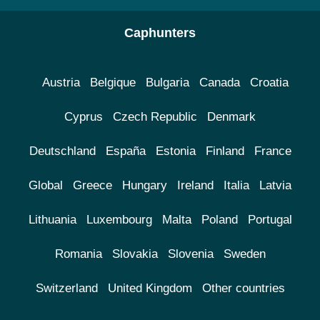
Caphunters
Austria
Belgique
Bulgaria
Canada
Croatia
Cyprus
Czech Republic
Denmark
Deutschland
España
Estonia
Finland
France
Global
Greece
Hungary
Ireland
Italia
Latvia
Lithuania
Luxembourg
Malta
Poland
Portugal
Romania
Slovakia
Slovenia
Sweden
Switzerland
United Kingdom
Other countries