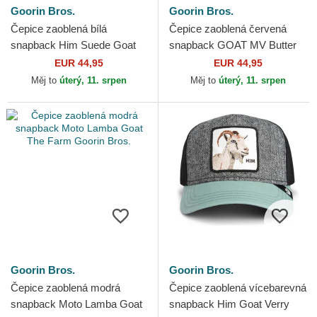
Goorin Bros.
Goorin Bros.
Čepice zaoblená bílá
Čepice zaoblená červená
snapback Him Suede Goat
snapback GOAT MV Butter
Suede Truckers The Farm
The Farm MVP The Farm
EUR 44,95
EUR 44,95
Goorin Bros.
Goorin Bros.
Měj to
úterý, 11. srpen
Měj to
úterý, 11. srpen
Goorin Bros.
Goorin Bros.
Čepice zaoblená modrá
Čepice zaoblená vícebarevná
snapback Moto Lamba Goat
snapback Him Goat Verry