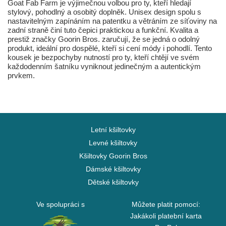
Goat Fab Farm je výjimečnou volbou pro ty, kteří hledají
stylový, pohodlný a osobitý doplněk. Unisex design spolu s
nastavitelným zapínáním na patentku a větráním ze síťoviny na
zadní straně činí tuto čepici praktickou a funkční. Kvalita a
prestiž značky Goorin Bros. zaručují, že se jedná o odolný
produkt, ideální pro dospělé, kteří si cení módy i pohodlí. Tento
kousek je bezpochyby nutností pro ty, kteří chtějí ve svém
každodenním šatníku vyniknout jedinečným a autentickým
prvkem.
Letní kšiltovky
Levné kšiltovky
Kšiltovky Goorin Bros
Dámské kšiltovky
Dětské kšiltovky
Ve spolupráci s
Můžete platit pomocí:
Jakákoli platební karta