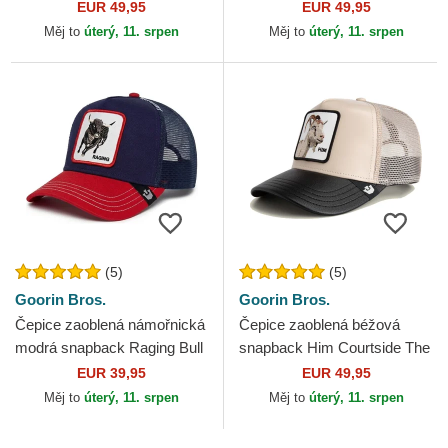
The Farm Goorin Bros.
Dapper The Farm Goorin
EUR 49,95
EUR 49,95
Bros.
Měj to
úterý, 11. srpen
Měj to
úterý, 11. srpen
(5)
(5)
Goorin Bros.
Goorin Bros.
Čepice zaoblená námořnická
Čepice zaoblená béžová
modrá snapback Raging Bull
snapback Him Courtside The
Fab Farm The Farm Goorin
Farm Goorin Bros.
EUR 39,95
EUR 49,95
Bros.
Měj to
úterý, 11. srpen
Měj to
úterý, 11. srpen