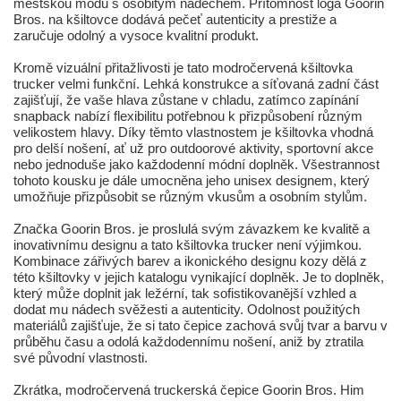
městskou módu s osobitým nádechem. Přítomnost loga Goorin
Bros. na kšiltovce dodává pečeť autenticity a prestiže a
zaručuje odolný a vysoce kvalitní produkt.
Kromě vizuální přitažlivosti je tato modročervená kšiltovka
trucker velmi funkční. Lehká konstrukce a síťovaná zadní část
zajišťují, že vaše hlava zůstane v chladu, zatímco zapínání
snapback nabízí flexibilitu potřebnou k přizpůsobení různým
velikostem hlavy. Díky těmto vlastnostem je kšiltovka vhodná
pro delší nošení, ať už pro outdoorové aktivity, sportovní akce
nebo jednoduše jako každodenní módní doplněk. Všestrannost
tohoto kousku je dále umocněna jeho unisex designem, který
umožňuje přizpůsobit se různým vkusům a osobním stylům.
Značka Goorin Bros. je proslulá svým závazkem ke kvalitě a
inovativnímu designu a tato kšiltovka trucker není výjimkou.
Kombinace zářivých barev a ikonického designu kozy dělá z
této kšiltovky v jejich katalogu vynikající doplněk. Je to doplněk,
který může doplnit jak ležérní, tak sofistikovanější vzhled a
dodat mu nádech svěžesti a autenticity. Odolnost použitých
materiálů zajišťuje, že si tato čepice zachová svůj tvar a barvu v
průběhu času a odolá každodennímu nošení, aniž by ztratila
své původní vlastnosti.
Zkrátka, modročervená truckerská čepice Goorin Bros. Him