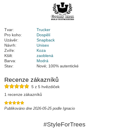
Tvar:
Trucker
Pro koho:
Dospělí
Uzávěr:
Snapback
Návrh:
Unisex
Zvíře:
Koza
Kšilt:
zaoblená
Barva:
Modrá
Stav:
Nové; 100% autentické
Recenze zákazníků
5 z 5 hvězdiček
1 recenze zákazníků
Publikováno dne 2026-05-25 podle Ignacio
#StyleForTrees