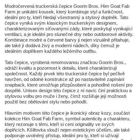
Modročervená truckerská čepice Goorin Bros. Him Goat Fab
Farm je unikátní kousek, který kombinuje styl a funkčnost,
ideální pro ty, kteří hledají všestranný a stylový doplněk. Tato
čepice vyniká svým klasickým truckerským designem,
charakterizovaným síťovanými zády, které poskytují vynikající
ventilaci, a je ideální pro slunečné dny nebo outdoorové aktivity.
Kombinace modré a červené barvy ji nejen vizuálně přitahuje,
ale také jí dodává živý a moderní nádech, díky čemuž je
ideálním doplňkem každého ležérního outfitu.
Tato čepice, vyrobená renomovanou značkou Goorin Bros.,
odráží kvalitu a pozornost k detailu, které charakterizují
společnost. Každý prvek této truckerské čepice byl pečlivě
navržen, od odolné konstrukce až po nastavitelné zapínání
snapback, které umožňuje přizpůsobení a pohodlné nošení pro
dospělé. Unisex design této čepice z ní navíc činí praktickou a
stylovou volbu pro muže i ženy, čímž rozšiřuje její možnosti
použití bez obětování stylu nebo pohodlí.
Hlavním motivem této čepice je ikonický obraz kozy, součást
kolekce Him Goat Fab Farm, symbol autenticity a charakteru,
který rezonuje s těmi, kteří si cení originality ve svých
doplňcích. Kšiltovka slouží nejen estetickým účelům, ale také
podporuje uvolněný přístup, ideální pro ty, kteří si užívají