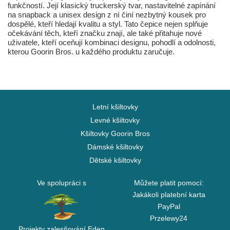
funkčností. Její klasický truckerský tvar, nastavitelné zapínání
na snapback a unisex design z ní činí nezbytný kousek pro
dospělé, kteří hledají kvalitu a styl. Tato čepice nejen splňuje
očekávání těch, kteří značku znají, ale také přitahuje nové
uživatele, kteří oceňují kombinaci designu, pohodlí a odolnosti,
kterou Goorin Bros. u každého produktu zaručuje.
Letní kšiltovky
Levné kšiltovky
Kšiltovky Goorin Bros
Dámské kšiltovky
Dětské kšiltovky
Ve spolupráci s
Můžete platit pomocí:
Jakákoli platební karta
PayPal
Przelewy24
Projekty zalesňování Eden