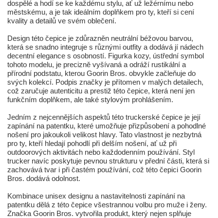
dospělé a hodí se ke každému stylu, ať už ležérnímu nebo
městskému, a je tak ideálním doplňkem pro ty, kteří si cení
kvality a detailů ve svém oblečení.
Design této čepice je zdůrazněn neutrální béžovou barvou,
která se snadno integruje s různými outfity a dodává jí nádech
decentní elegance s osobností. Figurka kozy, ústřední symbol
tohoto modelu, je precizně vyšívaná a odráží rustikální a
přírodní podstatu, kterou Goorin Bros. obvykle začleňuje do
svých kolekcí. Podpis značky je přítomen v malých detailech,
což zaručuje autenticitu a prestiž této čepice, která není jen
funkčním doplňkem, ale také stylovým prohlášením.
Jedním z nejcennějších aspektů této truckerské čepice je její
zapínání na patentku, které umožňuje přizpůsobení a pohodlné
nošení pro jakoukoli velikost hlavy. Tato vlastnost je nezbytná
pro ty, kteří hledají pohodlí při delším nošení, ať už při
outdoorových aktivitách nebo každodenním používání. Styl
trucker navíc poskytuje pevnou strukturu v přední části, která si
zachovává tvar i při častém používání, což této čepici Goorin
Bros. dodává odolnost.
Kombinace unisex designu a nastavitelnosti zapínání na
patentku dělá z této čepice všestrannou volbu pro muže i ženy.
Značka Goorin Bros. vytvořila produkt, který nejen splňuje