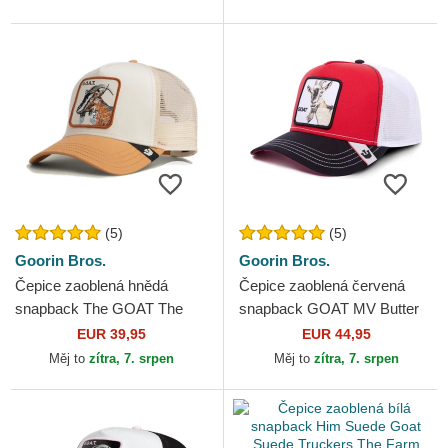
(5)
(5)
Goorin Bros.
Goorin Bros.
Čepice zaoblená hnědá
Čepice zaoblená červená
snapback The GOAT The
snapback GOAT MV Butter
Farm Goorin Bros.
The Farm MVP The Farm
EUR 39,95
EUR 44,95
Goorin Bros.
Měj to
zítra, 7. srpen
Měj to
zítra, 7. srpen