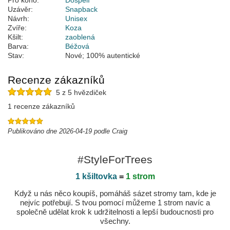
Pro koho:
Dospělí
Uzávěr:
Snapback
Návrh:
Unisex
Zvíře:
Koza
Kšilt:
zaoblená
Barva:
Béžová
Stav:
Nové; 100% autentické
Recenze zákazníků
5 z 5 hvězdiček
1 recenze zákazníků
Publikováno dne 2026-04-19 podle Craig
#StyleForTrees
1 kšiltovka
=
1 strom
Když u nás něco koupíš, pomáháš sázet stromy tam, kde je
nejvíc potřebují. S tvou pomocí můžeme 1 strom navíc a
společně udělat krok k udržitelnosti a lepší budoucnosti pro
všechny.