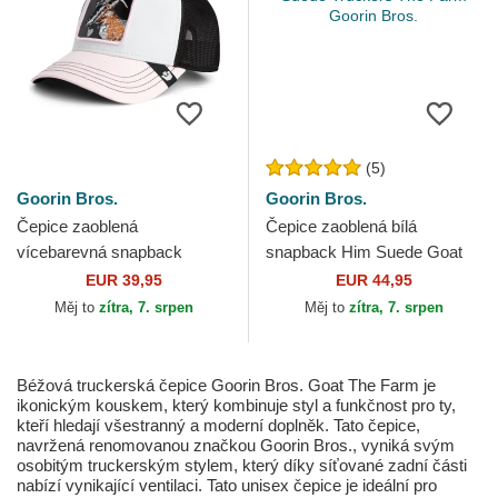
(5)
Goorin Bros.
Goorin Bros.
Čepice zaoblená
Čepice zaoblená bílá
vícebarevná snapback
snapback Him Suede Goat
GOAT Tri Tone The Farm
Suede Truckers The Farm
EUR 39,95
EUR 44,95
Goorin Bros.
Goorin Bros.
Měj to
zítra, 7. srpen
Měj to
zítra, 7. srpen
Béžová truckerská čepice Goorin Bros. Goat The Farm je
ikonickým kouskem, který kombinuje styl a funkčnost pro ty,
kteří hledají všestranný a moderní doplněk. Tato čepice,
navržená renomovanou značkou Goorin Bros., vyniká svým
osobitým truckerským stylem, který díky síťované zadní části
nabízí vynikající ventilaci. Tato unisex čepice je ideální pro