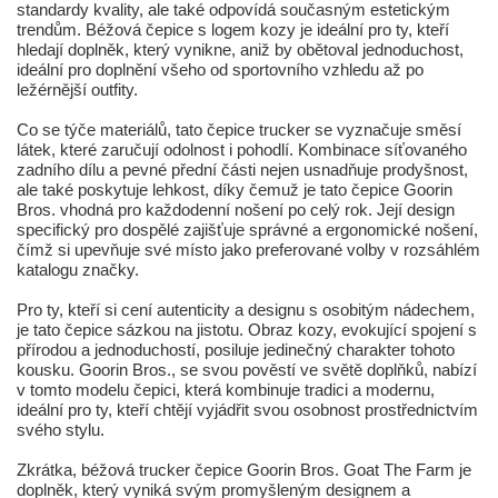
standardy kvality, ale také odpovídá současným estetickým
trendům. Béžová čepice s logem kozy je ideální pro ty, kteří
hledají doplněk, který vynikne, aniž by obětoval jednoduchost,
ideální pro doplnění všeho od sportovního vzhledu až po
ležérnější outfity.
Co se týče materiálů, tato čepice trucker se vyznačuje směsí
látek, které zaručují odolnost i pohodlí. Kombinace síťovaného
zadního dílu a pevné přední části nejen usnadňuje prodyšnost,
ale také poskytuje lehkost, díky čemuž je tato čepice Goorin
Bros. vhodná pro každodenní nošení po celý rok. Její design
specifický pro dospělé zajišťuje správné a ergonomické nošení,
čímž si upevňuje své místo jako preferované volby v rozsáhlém
katalogu značky.
Pro ty, kteří si cení autenticity a designu s osobitým nádechem,
je tato čepice sázkou na jistotu. Obraz kozy, evokující spojení s
přírodou a jednoduchostí, posiluje jedinečný charakter tohoto
kousku. Goorin Bros., se svou pověstí ve světě doplňků, nabízí
v tomto modelu čepici, která kombinuje tradici a modernu,
ideální pro ty, kteří chtějí vyjádřit svou osobnost prostřednictvím
svého stylu.
Zkrátka, béžová trucker čepice Goorin Bros. Goat The Farm je
doplněk, který vyniká svým promyšleným designem a