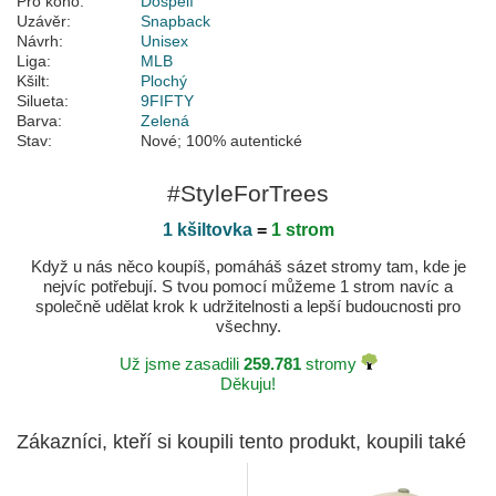
Pro koho:
Dospělí
Uzávěr:
Snapback
Návrh:
Unisex
Liga:
MLB
Kšilt:
Plochý
Silueta:
9FIFTY
Barva:
Zelená
Stav:
Nové; 100% autentické
#StyleForTrees
1 kšiltovka
=
1 strom
Když u nás něco koupíš, pomáháš sázet stromy tam, kde je
nejvíc potřebují. S tvou pomocí můžeme 1 strom navíc a
společně udělat krok k udržitelnosti a lepší budoucnosti pro
všechny.
Už jsme zasadili
259.781
stromy
Děkuju!
Zákazníci, kteří si koupili tento produkt, koupili také