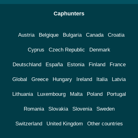
Caphunters
Austria
Belgique
Bulgaria
Canada
Croatia
Cyprus
Czech Republic
Denmark
Deutschland
España
Estonia
Finland
France
Global
Greece
Hungary
Ireland
Italia
Latvia
Lithuania
Luxembourg
Malta
Poland
Portugal
Romania
Slovakia
Slovenia
Sweden
Switzerland
United Kingdom
Other countries