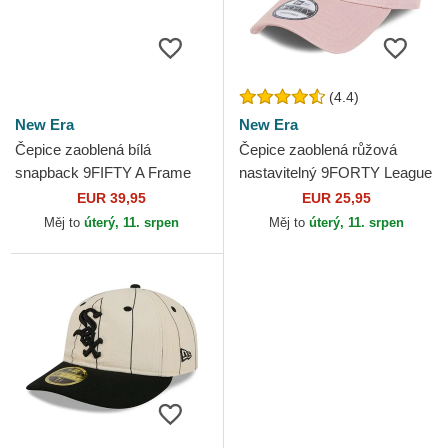
(4.4)
New Era
New Era
Čepice zaoblená bílá
Čepice zaoblená růžová
snapback 9FIFTY A Frame
nastavitelný 9FORTY League
Satin Pinstripe Chicago White
Essential New York Yankees
EUR 39,95
EUR 25,95
Sox MLB New Era
MLB New Era
Měj to
úterý, 11. srpen
Měj to
úterý, 11. srpen