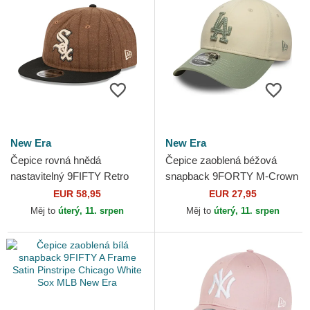
New Era
New Era
Čepice rovná hnědá
Čepice zaoblená béžová
nastavitelný 9FIFTY Retro
snapback 9FORTY M-Crown
Crown Wool Pinstripe
Side Script Los Angeles
EUR 58,95
EUR 27,95
Chicago White Sox MLB
Dodgers MLB New Era
Měj to
úterý, 11. srpen
Měj to
úterý, 11. srpen
New Era