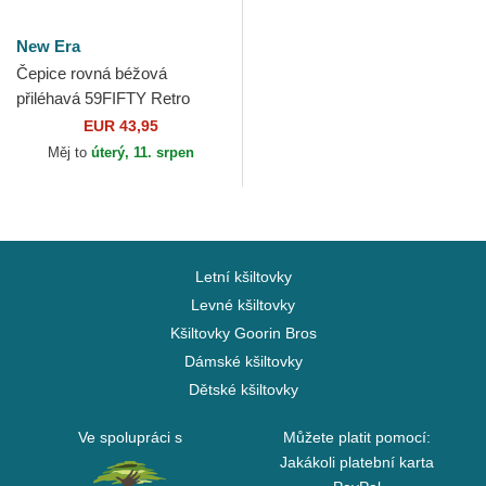
New Era
Čepice rovná béžová
přiléhavá 59FIFTY Retro
Crown Linen Chicago White
EUR 43,95
Sox MLB New Era
Měj to
úterý, 11. srpen
Letní kšiltovky
Levné kšiltovky
Kšiltovky Goorin Bros
Dámské kšiltovky
Dětské kšiltovky
Ve spolupráci s
Můžete platit pomocí:
Jakákoli platební karta