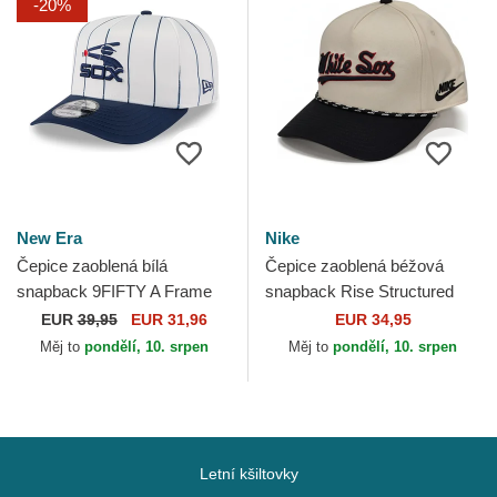
-20%
New Era
Nike
Čepice zaoblená bílá
Čepice zaoblená béžová
snapback 9FIFTY A Frame
snapback Rise Structured
Satin Pinstripe Chicago White
Chicago White Sox MLB Nike
EUR
39,95
EUR 31,96
EUR 34,95
Sox MLB New Era
Měj to
pondělí, 10. srpen
Měj to
pondělí, 10. srpen
Letní kšiltovky