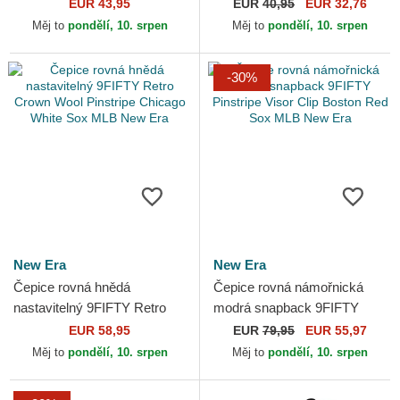
Crown Linen Chicago White
Game Chicago White Sox
EUR 43,95
EUR
40,95
EUR 32,76
Sox MLB New Era
MLB New Era
Měj to
pondělí, 10. srpen
Měj to
pondělí, 10. srpen
-30%
New Era
New Era
Čepice rovná hnědá
Čepice rovná námořnická
nastavitelný 9FIFTY Retro
modrá snapback 9FIFTY
Crown Wool Pinstripe
Pinstripe Visor Clip Boston
EUR 58,95
EUR
79,95
EUR 55,97
Chicago White Sox MLB
Red Sox MLB New Era
Měj to
pondělí, 10. srpen
Měj to
pondělí, 10. srpen
New Era