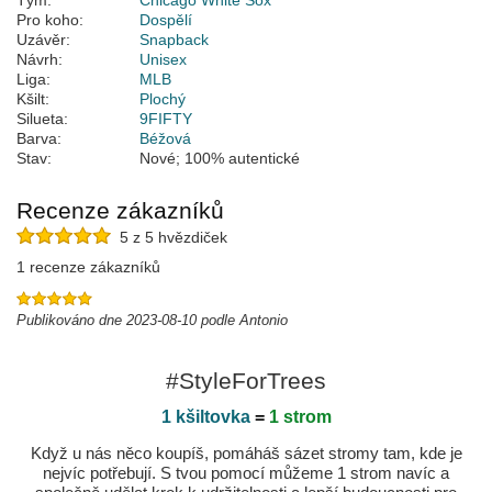
Tým:
Chicago White Sox
Pro koho:
Dospělí
Uzávěr:
Snapback
Návrh:
Unisex
Liga:
MLB
Kšilt:
Plochý
Silueta:
9FIFTY
Barva:
Béžová
Stav:
Nové; 100% autentické
Recenze zákazníků
5 z 5 hvězdiček
1 recenze zákazníků
Publikováno dne 2023-08-10 podle Antonio
#StyleForTrees
1 kšiltovka
=
1 strom
Když u nás něco koupíš, pomáháš sázet stromy tam, kde je
nejvíc potřebují. S tvou pomocí můžeme 1 strom navíc a