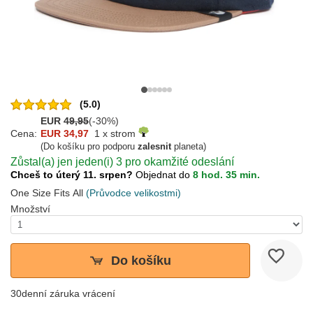
(5.0)
EUR
49,95
(-30%)
Cena:
EUR 34,97
1 x strom
(Do košíku pro podporu
zalesnit
planeta)
Zůstal(a) jen jeden(i) 3 pro okamžité odeslání
Chceš to úterý 11. srpen?
Objednat do
8 hod. 35 min.
One Size Fits All
(Průvodce velikostmi)
Množství
Do košíku
30denní záruka vrácení