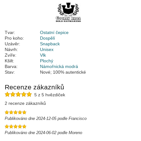
Tvar:
Ostatní čepice
Pro koho:
Dospělí
Uzávěr:
Snapback
Návrh:
Unisex
Zvíře:
Vlk
Kšilt:
Plochý
Barva:
Námořnická modrá
Stav:
Nové; 100% autentické
Recenze zákazníků
5 z 5 hvězdiček
2 recenze zákazníků
Publikováno dne 2024-12-05 podle Francisco
Publikováno dne 2024-06-02 podle Moreno