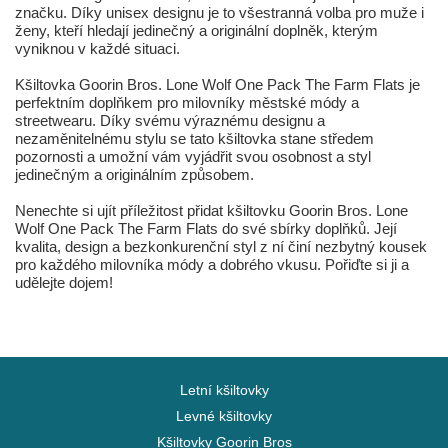
značku. Díky unisex designu je to všestranná volba pro muže i
ženy, kteří hledají jedinečný a originální doplněk, kterým
vyniknou v každé situaci.
Kšiltovka Goorin Bros. Lone Wolf One Pack The Farm Flats je
perfektním doplňkem pro milovníky městské módy a
streetwearu. Díky svému výraznému designu a
nezaměnitelnému stylu se tato kšiltovka stane středem
pozornosti a umožní vám vyjádřit svou osobnost a styl
jedinečným a originálním způsobem.
Nenechte si ujít příležitost přidat kšiltovku Goorin Bros. Lone
Wolf One Pack The Farm Flats do své sbírky doplňků. Její
kvalita, design a bezkonkurenční styl z ní činí nezbytný kousek
pro každého milovníka módy a dobrého vkusu. Pořiďte si ji a
udělejte dojem!
Letní kšiltovky
Levné kšiltovky
Kšiltovky Goorin Bros