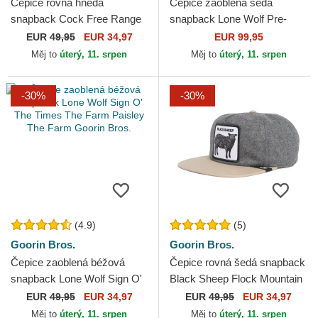
Čepice rovná hnědá
Čepice zaoblená šedá
snapback Cock Free Range
snapback Lone Wolf Pre-
The Farm Flats The Farm
Game Seasonal The Farm
EUR
49,95
EUR 34,97
EUR 99,95
Goorin Bros.
Goorin Bros.
Měj to
úterý, 11. srpen
Měj to
úterý, 11. srpen
-30%
-30%
(4.9)
(5)
Goorin Bros.
Goorin Bros.
Čepice zaoblená béžová
Čepice rovná šedá snapback
snapback Lone Wolf Sign O'
Black Sheep Flock Mountain
The Times The Farm Paisley
The Farm Flats The Farm
EUR
49,95
EUR 34,97
EUR
49,95
EUR 34,97
The Farm Goorin Bros.
Goorin Bros.
Měj to
úterý, 11. srpen
Měj to
úterý, 11. srpen