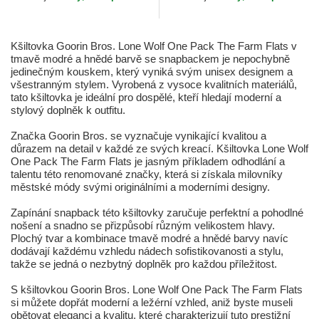
Kšiltovka Goorin Bros. Lone Wolf One Pack The Farm Flats v
tmavě modré a hnědé barvě se snapbackem je nepochybně
jedinečným kouskem, který vyniká svým unisex designem a
všestranným stylem. Vyrobená z vysoce kvalitních materiálů,
tato kšiltovka je ideální pro dospělé, kteří hledají moderní a
stylový doplněk k outfitu.
Značka Goorin Bros. se vyznačuje vynikající kvalitou a
důrazem na detail v každé ze svých kreací. Kšiltovka Lone Wolf
One Pack The Farm Flats je jasným příkladem odhodlání a
talentu této renomované značky, která si získala milovníky
městské módy svými originálními a moderními designy.
Zapínání snapback této kšiltovky zaručuje perfektní a pohodlné
nošení a snadno se přizpůsobí různým velikostem hlavy.
Plochý tvar a kombinace tmavě modré a hnědé barvy navíc
dodávají každému vzhledu nádech sofistikovanosti a stylu,
takže se jedná o nezbytný doplněk pro každou příležitost.
S kšiltovkou Goorin Bros. Lone Wolf One Pack The Farm Flats
si můžete dopřát moderní a ležérní vzhled, aniž byste museli
obětovat eleganci a kvalitu, které charakterizují tuto prestižní