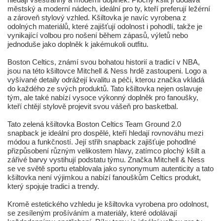
městský a moderní nádech, ideální pro ty, kteří preferují ležérní
a zároveň stylový vzhled. Kšiltovka je navíc vyrobena z
odolných materiálů, které zajišťují odolnost i pohodlí, takže je
vynikající volbou pro nošení během zápasů, výletů nebo
jednoduše jako doplněk k jakémukoli outfitu.
Boston Celtics, známí svou bohatou historií a tradicí v NBA,
jsou na této kšiltovce Mitchell & Ness hrdě zastoupeni. Logo a
vyšívané detaily odrážejí kvalitu a péči, kterou značka vkládá
do každého ze svých produktů. Tato kšiltovka nejen oslavuje
tým, ale také nabízí vysoce výkonný doplněk pro fanoušky,
kteří chtějí stylově projevit svou vášeň pro basketbal.
Tato zelená kšiltovka Boston Celtics Team Ground 2.0
snapback je ideální pro dospělé, kteří hledají rovnováhu mezi
módou a funkčností. Její střih snapback zajišťuje pohodlné
přizpůsobení různým velikostem hlavy, zatímco plochý kšilt a
zářivé barvy vystihují podstatu týmu. Značka Mitchell & Ness
se ve světě sportu etablovala jako synonymum autenticity a tato
kšiltovka není výjimkou a nabízí fanouškům Celtics produkt,
který spojuje tradici a trendy.
Kromě estetického vzhledu je kšiltovka vyrobena pro odolnost,
se zesíleným prošíváním a materiály, které odolávají