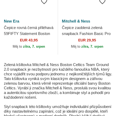
New Era
Mitchell & Ness
Čepice rovná černá přiléhavá
Čepice zaoblená zelená
59FIFTY Statement Boston
snapback Fashion Basic Pro
Celtics NBA New Era
Vancouver Grizzlies NBA
EUR 43,95
EUR 29,95
Mitchell & Ness
Měj to
zítra, 7. srpen
Měj to
zítra, 7. srpen
Zelená kšiltovka Mitchell & Ness Boston Celtics Team Ground
2.0 snapback je nezbytností pro každého fanouška NBA, který
chce vyjádřit svou podporu jednomu z nejikoničtějších týmů ligy.
Tato kšiltovka vyniká svým klasickým designem a zářivou
zelenou barvou, která věrně reprezentuje oficiální barvy Boston
Celtics. Vyrábí ji značka Mitchell & Ness, proslulá svou kvalitou
a autenticitou sportovního zboží, a kombinuje styl a pohodlí pro
každodenní nošení.
Styl snapback této kšiltovky umožňuje individuální přizpůsobení
díky nastavitelnému zapínání, což je ideální pro dospělé, kteří
hledají všestranný a moderní doplněk. Plochý kšilt jí dodává