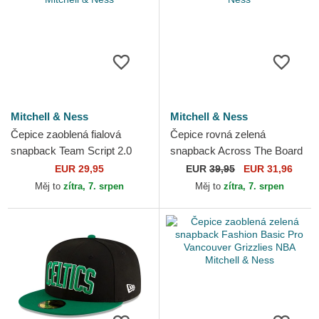
Mitchell & Ness
Mitchell & Ness
Čepice zaoblená fialová
Čepice rovná zelená
snapback Team Script 2.0
snapback Across The Board
Pro Los Angeles Lakers NBA
Boston Celtics NBA Mitchell
EUR 29,95
EUR
39,95
EUR 31,96
Mitchell & Ness
& Ness
Měj to
zítra, 7. srpen
Měj to
zítra, 7. srpen