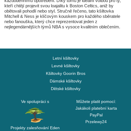
každodennímu opotřebení. Díky tomu je ideální volbou pro ty,
kteří chtějí projevit svou loajalitu k Boston Celtics, aniž by
obětovali pohodlí nebo styl. Stručně řečeno, tato kšiltovka
Mitchell & Ness je klíčovým kouskem pro každého sběratele
nebo fanouška, který chce reprezentovat jeden z
nejlegendárnějších týmů NBA s vysoce kvalitním oblečením.
Letní kšiltovky
Levné kšiltovky
Kšiltovky Goorin Bros
Dámské kšiltovky
Dětské kšiltovky
Ve spolupráci s
Můžete platit pomocí:
Jakákoli platební karta
PayPal
Przelewy24
Projekty zalesňování Eden