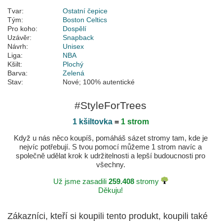
Tvar:
Ostatní čepice
Tým:
Boston Celtics
Pro koho:
Dospělí
Uzávěr:
Snapback
Návrh:
Unisex
Liga:
NBA
Kšilt:
Plochý
Barva:
Zelená
Stav:
Nové; 100% autentické
#StyleForTrees
1 kšiltovka
=
1 strom
Když u nás něco koupíš, pomáháš sázet stromy tam, kde je
nejvíc potřebují. S tvou pomocí můžeme 1 strom navíc a
společně udělat krok k udržitelnosti a lepší budoucnosti pro
všechny.
Už jsme zasadili
259.408
stromy
Děkuju!
Zákazníci, kteří si koupili tento produkt, koupili také